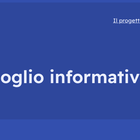
Il proget
oglio informati