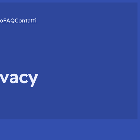
to
FAQ
Contatti
ivacy