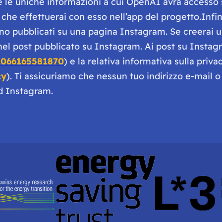
he le uniche informazioni a cui OpenAI avrà access
che effettuerai con esso nell’app del progetto.Infin
o pubblicati su una pagina Instagram. Se creerai un
 nel post pubblicato su Instagram. Ai post su Instag
1066165581870
) e la relativa informativa sulla priva
cy
). Ti assicuriamo che nessun tuo indirizzo e-mail 
ad Instagram.