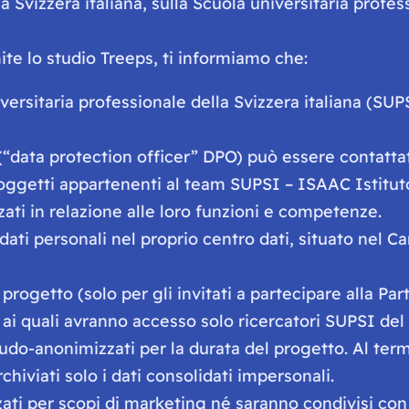
Svizzera italiana, sulla Scuola universitaria professi
mite lo studio Treeps, ti informiamo che:
iversitaria professionale della Svizzera italiana (SU
(“data protection officer” DPO) può essere contattato
 soggetti appartenenti al team SUPSI – ISAAC Istituto
zzati in relazione alle loro funzioni e competenze.
ti personali nel proprio centro dati, situato nel Can
l progetto (solo per gli invitati a partecipare alla Pa
, ai quali avranno accesso solo ricercatori SUPSI del
udo-anonimizzati per la durata del progetto. Al term
hiviati solo i dati consolidati impersonali.
zzati per scopi di marketing né saranno condivisi con